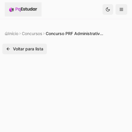
Início
Concursos
Concurso PRF Administrativo 2026: o que se sabe até agora
Voltar para lista
Concurso
Previsto
23 de janeiro de 2026
699
visualizações
Compartilhar