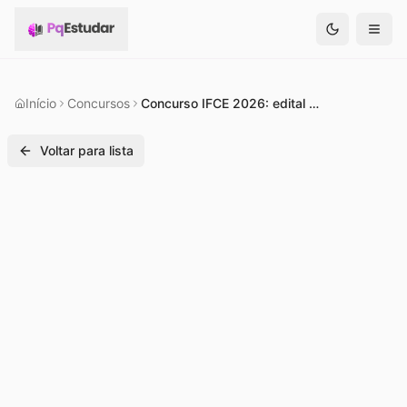
Início
Concursos
Concurso IFCE 2026: edital deve ser lançado em fevereiro
Voltar para lista
Concurso
Em andamento
5 de fevereiro de 2026
305
visualizações
Compartilhar