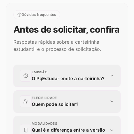
Dúvidas frequentes
Antes de solicitar, confira
Respostas rápidas sobre a carteirinha
estudantil e o processo de solicitação.
EMISSÃO
O PqEstudar emite a carteirinha?
RESPOSTA RÁPIDA
ELEGIBILIDADE
Não. O PqEstudar apresenta as opções e
Quem pode solicitar?
direciona você ao ambiente do parceiro.
Cadastro, pagamento, análise, emissão,
RESPOSTA RÁPIDA
suporte e entrega são realizados pela
MODALIDADES
A elegibilidade depende de matrícula
plataforma e entidade responsáveis.
Qual é a diferença entre a versão